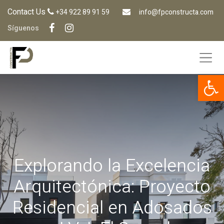
Contact Us
+34 922 89 91 59
info@fpconstructa.com
Síguenos
Op
Explorando la Excelencia
Arquitectónica: Proyecto
Residencial en Adosados