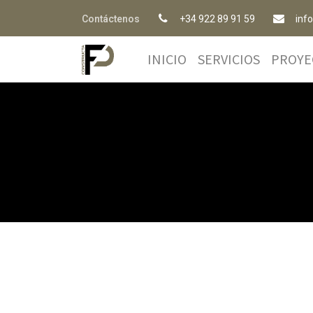
Contáctenos
+34 922 89 91 59
inf
INICIO
SERVICIOS
PROYE