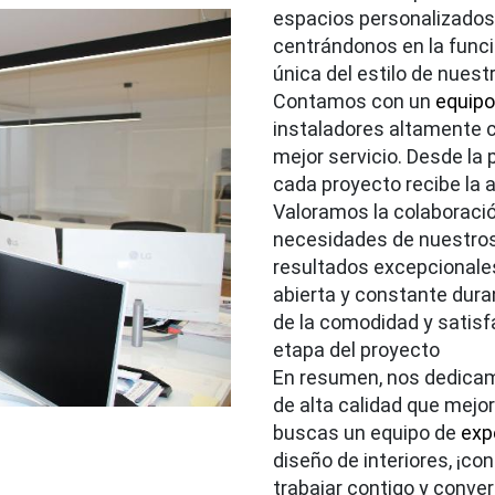
espacios personalizados
centrándonos en la funcio
única del estilo de nuest
Contamos con un
equipo
instaladores altamente c
mejor servicio. Desde la p
cada proyecto recibe la 
Valoramos la colaboraci
necesidades de nuestros 
resultados excepcional
abierta y constante dur
de la comodidad y satisf
etapa del proyecto
En resumen, nos dedicam
de alta calidad que mejor
buscas un equipo de
exp
diseño de interiores, ¡c
trabajar contigo y convert